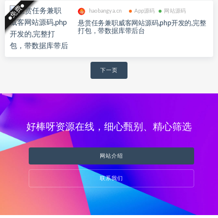
●免费●
haobangya.cn
App源码
网站源码
悬赏任务兼职威客网站源码,php开发的,完整
打包，带数据库带后台
文
下一页
章
导
航
好棒呀资源在线，细心甄别、精心筛选
网站介绍
联系我们