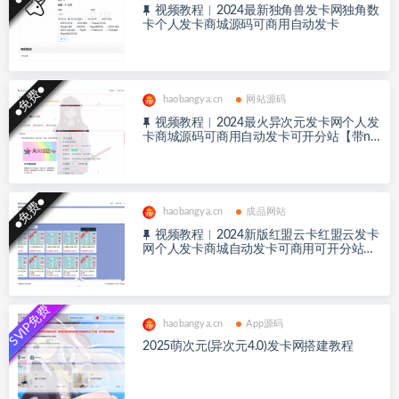
视频教程︱2024最新独角兽发卡网独角数
卡个人发卡商城源码可商用自动发卡
●免费●
haobangya.cn
网站源码
视频教程︱2024最火异次元发卡网个人发
卡商城源码可商用自动发卡可开分站【带n
套模板+插件】
●免费●
haobangya.cn
成品网站
视频教程︱2024新版红盟云卡红盟云发卡
网个人发卡商城自动发卡可商用可开分站多
级分销代理【带3套付费模板】
SVIP免费
haobangya.cn
App源码
2025萌次元(异次元4.0)发卡网搭建教程