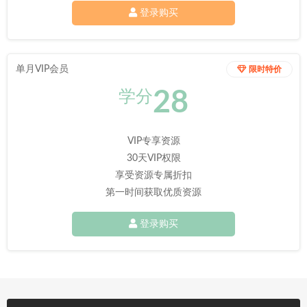
登录购买
单月VIP会员
限时特价
28
学分
VIP专享资源
30天VIP权限
享受资源专属折扣
第一时间获取优质资源
登录购买