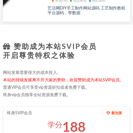
帝国cms
成品网站
网站源码
艺活网DIY手工制作网站源码 工艺制作教程
平台源码，带数据
赞助成为本站SVIP会员
开启尊贵特权之体验
网站发展需要很大的成本投入。
本站的持续发展离不开大家的赞助，欢迎赞助成为本站SVIP会员。
普通VIP会员可享受vip资源折扣或者免费下载。
终身vip会员独享全站资源免费下载。
终身SVIP会员
聚划算
188
学分