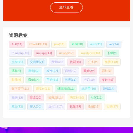
立即查看
资源标签
ASP
(11)
ChatGPT
(13)
java
(11)
PHP
(28)
ripro
(11)
seo
(14)
thinkphp
(13)
uni-app
(14)
uniapp
(17)
wordpress
(10)
下载
(9)
交友
(11)
交易所
(21)
亲测
(64)
代刷
(10)
任务
(9)
免费
(118)
博客
(9)
原创
(13)
发卡
(27)
商城
(42)
导航
(29)
彩虹
(9)
影视
(9)
微信
(14)
手游
(51)
抖音
(11)
挖矿
(10)
支付
(48)
数字货币
(11)
易支付
(13)
棋牌游戏
(11)
比特币
(10)
游戏
(14)
独家
(13)
盲盒
(20)
短视频
(11)
码支付
(10)
社区
(11)
精品
(32)
聊天
(20)
虚拟币
(17)
视频
(29)
金融
(13)
页游
(17)