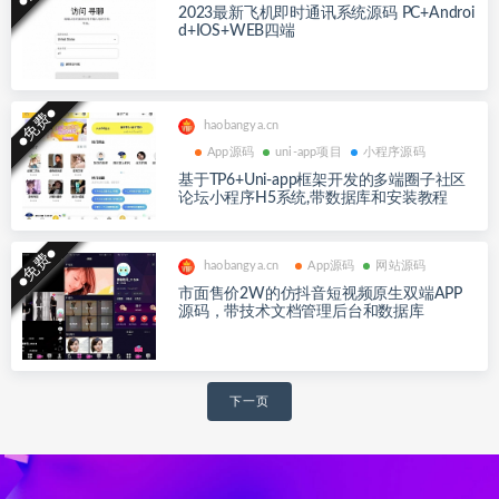
2023最新飞机即时通讯系统源码 PC+Androi
d+IOS+WEB四端
●免费●
haobangya.cn
App源码
uni-app项目
小程序源码
基于TP6+Uni-app框架开发的多端圈子社区
论坛小程序H5系统,带数据库和安装教程
●免费●
haobangya.cn
App源码
网站源码
市面售价2W的仿抖音短视频原生双端APP
源码，带技术文档管理后台和数据库
文
下一页
章
导
航