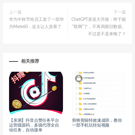
上一篇
下一篇
华为中秋节给员工发了一部华
ChatGPT喜迎大升级：终于能
为Mate60，这太让人羡慕了
“联网”了，不再局限旧数据。
不过是不是来晚了？
相关推荐
【亲测】抖音点赞任务平台
剪映剪辑特效速成班，教你
运营级源码，多级代理全自
一部手机玩转短视频
动任务，自动接单