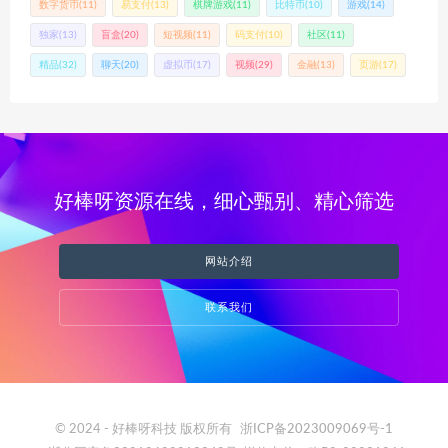
数字货币
(11)
易支付
(13)
棋牌游戏
(11)
比特币
(10)
游戏
(14)
独家
(13)
盲盒
(20)
短视频
(11)
码支付
(10)
社区
(11)
精品
(32)
聊天
(20)
虚拟币
(17)
视频
(29)
金融
(13)
页游
(17)
好棒呀资源在线，细心甄别、精心筛选
网站介绍
联系我们
© 2024 - 好棒呀科技 版权所有
浙ICP备2023009069号-1