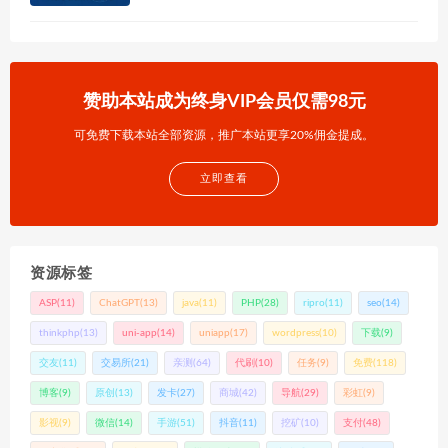
赞助本站成为终身VIP会员仅需98元
可免费下载本站全部资源，推广本站更享20%佣金提成。
立即查看
资源标签
ASP
(11)
ChatGPT
(13)
java
(11)
PHP
(28)
ripro
(11)
seo
(14)
thinkphp
(13)
uni-app
(14)
uniapp
(17)
wordpress
(10)
下载
(9)
交友
(11)
交易所
(21)
亲测
(64)
代刷
(10)
任务
(9)
免费
(118)
博客
(9)
原创
(13)
发卡
(27)
商城
(42)
导航
(29)
彩虹
(9)
影视
(9)
微信
(14)
手游
(51)
抖音
(11)
挖矿
(10)
支付
(48)