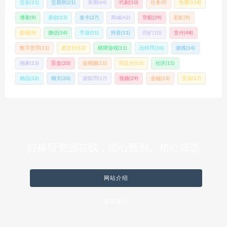
交友
(11)
交易所
(21)
亲测
(64)
代刷
(10)
任务
(9)
免费
(118)
博客
(9)
原创
(13)
发卡
(27)
商城
(42)
导航
(29)
彩虹
(9)
影视
(9)
微信
(14)
手游
(51)
抖音
(11)
挖矿
(10)
支付
(48)
数字货币
(11)
易支付
(13)
棋牌游戏
(11)
比特币
(10)
游戏
(14)
独家
(13)
盲盒
(20)
短视频
(11)
码支付
(10)
社区
(11)
精品
(32)
聊天
(20)
虚拟币
(17)
视频
(29)
金融
(13)
页游
(17)
好棒呀资源在线，细心甄别、精心筛选
网站介绍
联系我们