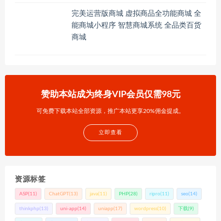
完美运营版商城 虚拟商品全功能商城 全
能商城小程序 智慧商城系统 全品类百货
商城
赞助本站成为终身VIP会员仅需98元
可免费下载本站全部资源，推广本站更享20%佣金提成。
立即查看
资源标签
ASP
(11)
ChatGPT
(13)
java
(11)
PHP
(28)
ripro
(11)
seo
(14)
thinkphp
(13)
uni-app
(14)
uniapp
(17)
wordpress
(10)
下载
(9)