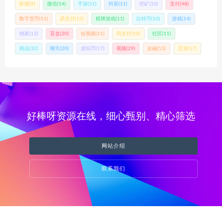
影视
(9)
微信
(14)
手游
(51)
抖音
(11)
挖矿
(10)
支付
(48)
数字货币
(11)
易支付
(13)
棋牌游戏
(11)
比特币
(10)
游戏
(14)
独家
(13)
盲盒
(20)
短视频
(11)
码支付
(10)
社区
(11)
精品
(32)
聊天
(20)
虚拟币
(17)
视频
(29)
金融
(13)
页游
(17)
好棒呀资源在线，细心甄别、精心筛选
网站介绍
联系我们