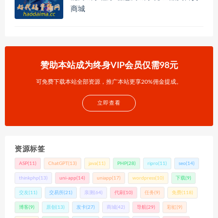
商城
赞助本站成为终身VIP会员仅需98元
可免费下载本站全部资源，推广本站更享20%佣金提成。
立即查看
资源标签
ASP
(11)
ChatGPT
(13)
java
(11)
PHP
(28)
ripro
(11)
seo
(14)
thinkphp
(13)
uni-app
(14)
uniapp
(17)
wordpress
(10)
下载
(9)
交友
(11)
交易所
(21)
亲测
(64)
代刷
(10)
任务
(9)
免费
(118)
博客
(9)
原创
(13)
发卡
(27)
商城
(42)
导航
(29)
彩虹
(9)