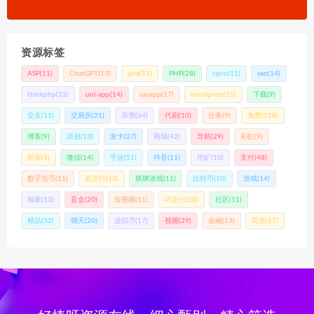
资源标签
ASP
(11)
ChatGPT
(13)
java
(11)
PHP
(28)
ripro
(11)
seo
(14)
thinkphp
(13)
uni-app
(14)
uniapp
(17)
wordpress
(10)
下载
(9)
交友
(11)
交易所
(21)
亲测
(64)
代刷
(10)
任务
(9)
免费
(118)
博客
(9)
原创
(13)
发卡
(27)
商城
(42)
导航
(29)
彩虹
(9)
影视
(9)
微信
(14)
手游
(51)
抖音
(11)
挖矿
(10)
支付
(48)
数字货币
(11)
易支付
(13)
棋牌游戏
(11)
比特币
(10)
游戏
(14)
独家
(13)
盲盒
(20)
短视频
(11)
码支付
(10)
社区
(11)
精品
(32)
聊天
(20)
虚拟币
(17)
视频
(29)
金融
(13)
页游
(17)