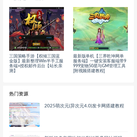
三国策略手游【权倾三国蓝
最新版单机【三界乾坤网单
金版】最新整理Win半手工服
服务端】一键安装客服端带9
务端+授权邮件后台【站长亲
999宠物50星与GM管理工具
测】
[附视频搭建教程]
热门资源
2025萌次元(异次元4.0)发卡网搭建教程