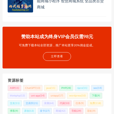
能商城小程序 智慧商城系统 全品类百货
商城
赞助本站成为终身VIP会员仅需98元
可免费下载本站全部资源，推广本站更享20%佣金提成。
立即查看
资源标签
ASP
(11)
ChatGPT
(13)
java
(11)
PHP
(28)
ripro
(11)
seo
(14)
thinkphp
(13)
uni-app
(14)
uniapp
(17)
wordpress
(10)
下载
(9)
交友
(11)
交易所
(21)
亲测
(64)
代刷
(10)
任务
(9)
免费
(118)
博客
(9)
原创
(13)
发卡
(27)
商城
(42)
导航
(29)
彩虹
(9)