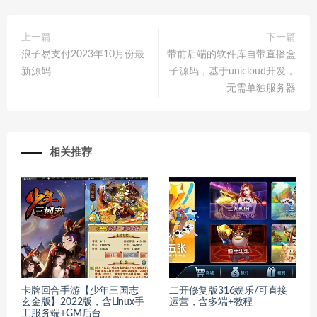
上一篇
下一篇
浪子易支付2023年10月份最
带前后端的软件库自带直播盒
新源码
子源码，基于unicloud开发，
无需单独服务器
相关推荐
卡牌回合手游【少年三国志
二开修复版316娱乐/可直接
玄金版】2022版，含Linux手
运营，含多端+教程
工服务端+GM后台