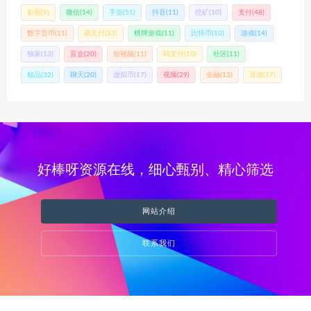
影视
(9)
微信
(14)
手游
(51)
抖音
(11)
挖矿
(10)
支付
(48)
数字货币
(11)
易支付
(13)
棋牌游戏
(11)
比特币
(10)
游戏
(14)
独家
(13)
盲盒
(20)
短视频
(11)
码支付
(10)
社区
(11)
精品
(32)
聊天
(20)
虚拟币
(17)
视频
(29)
金融
(13)
页游
(17)
好棒呀资源在线，细心甄别、精心筛选
网站介绍
联系我们