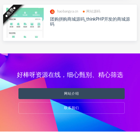
●免费●
haobangya.cn
网站源码
团购拼购商城源码_thinkPHP开发的商城源
码
好棒呀资源在线，细心甄别、精心筛选
网站介绍
联系我们