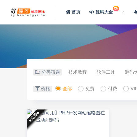
热
首页
源码大全
分类筛选
技术教程
软件工具
源码
价格
全部
免费
付费
V
●免费●