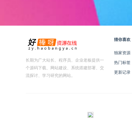
猜你喜欢
独家资源
长期为广大站长、程序员、企业老板提供一
热门标签
个源码下载、网站建设、系统搭建部署、交
更新记录
流探讨、学习研究的网站。