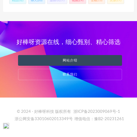
精品
(32)
聊天
(20)
虚拟币
(17)
视频
(29)
金融
(13)
页游
(17)
好棒呀资源在线，细心甄别、精心筛选
网站介绍
联系我们
© 2024 - 好棒呀科技 版权所有
浙ICP备2023009069号-1
浙公网安备33010602013349号
增值电信：豫B2-20231261