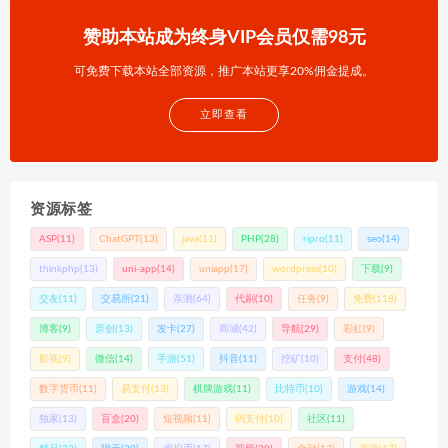
赞助本站成为终身VIP会员仅需98元
可免费下载本站全部资源，推广本站更享20%佣金提成。
立即查看
资源标签
ASP
(11)
ChatGPT
(13)
java
(11)
PHP
(28)
ripro
(11)
seo
(14)
thinkphp
(13)
uni-app
(14)
uniapp
(17)
wordpress
(10)
下载
(9)
交友
(11)
交易所
(21)
亲测
(64)
代刷
(10)
任务
(9)
免费
(118)
博客
(9)
原创
(13)
发卡
(27)
商城
(42)
导航
(29)
彩虹
(9)
影视
(9)
微信
(14)
手游
(51)
抖音
(11)
挖矿
(10)
支付
(48)
数字货币
(11)
易支付
(13)
棋牌游戏
(11)
比特币
(10)
游戏
(14)
独家
(13)
盲盒
(20)
短视频
(11)
码支付
(10)
社区
(11)