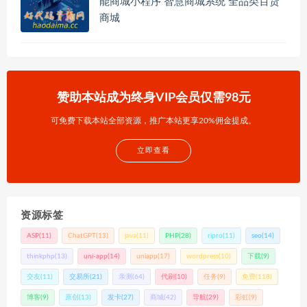
能商城小程序 智慧商城系统 全品类百货
商城
赞助本站成为终身VIP会员仅需98元
可免费下载本站全部资源，推广本站更享20%佣金提成。
立即查看
资源标签
ASP
(11)
ChatGPT
(13)
java
(11)
PHP
(28)
ripro
(11)
seo
(14)
thinkphp
(13)
uni-app
(14)
uniapp
(17)
wordpress
(10)
下载
(9)
交友
(11)
交易所
(21)
亲测
(64)
代刷
(10)
任务
(9)
免费
(118)
博客
(9)
原创
(13)
发卡
(27)
商城
(42)
导航
(29)
彩虹
(9)