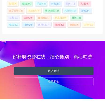
影视
(9)
微信
(14)
手游
(51)
抖音
(11)
挖矿
(10)
支付
(48)
数字货币
(11)
易支付
(13)
棋牌游戏
(11)
比特币
(10)
游戏
(14)
独家
(13)
盲盒
(20)
短视频
(11)
码支付
(10)
社区
(11)
精品
(32)
聊天
(20)
虚拟币
(17)
视频
(29)
金融
(13)
页游
(17)
好棒呀资源在线，细心甄别、精心筛选
网站介绍
联系我们