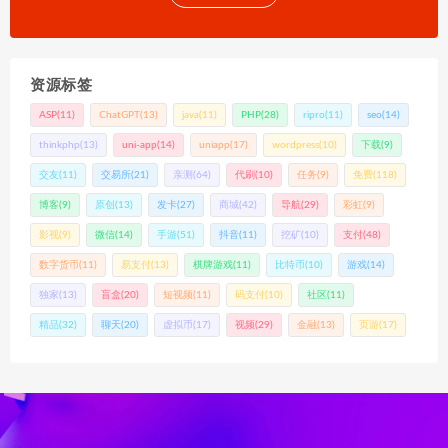
资源标签
ASP
(11)
ChatGPT
(13)
java
(11)
PHP
(28)
ripro
(11)
seo
(14)
thinkphp
(13)
uni-app
(14)
uniapp
(17)
wordpress
(10)
下载
(9)
交友
(11)
交易所
(21)
亲测
(64)
代刷
(10)
任务
(9)
免费
(118)
博客
(9)
原创
(13)
发卡
(27)
商城
(42)
导航
(29)
彩虹
(9)
影视
(9)
微信
(14)
手游
(51)
抖音
(11)
挖矿
(10)
支付
(48)
数字货币
(11)
易支付
(13)
棋牌游戏
(11)
比特币
(10)
游戏
(14)
独家
(13)
盲盒
(20)
短视频
(11)
码支付
(10)
社区
(11)
精品
(32)
聊天
(20)
虚拟币
(17)
视频
(29)
金融
(13)
页游
(17)