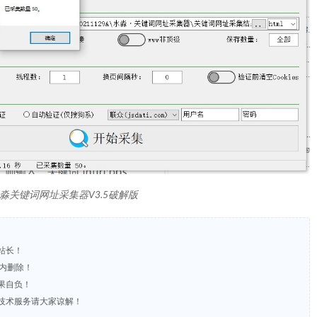
水淼关键词网址采集器V3.5破解版
站长！
时内删除！
果自负！
含技术服务请大家谅解！