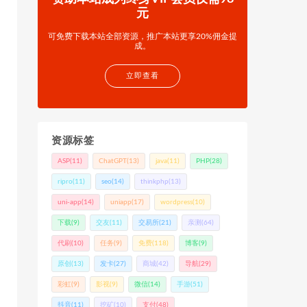
元
可免费下载本站全部资源，推广本站更享20%佣金提
成。
立即查看
资源标签
ASP
(11)
ChatGPT
(13)
java
(11)
PHP
(28)
ripro
(11)
seo
(14)
thinkphp
(13)
uni-app
(14)
uniapp
(17)
wordpress
(10)
下载
(9)
交友
(11)
交易所
(21)
亲测
(64)
代刷
(10)
任务
(9)
免费
(118)
博客
(9)
原创
(13)
发卡
(27)
商城
(42)
导航
(29)
彩虹
(9)
影视
(9)
微信
(14)
手游
(51)
抖音
(11)
挖矿
(10)
支付
(48)