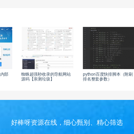
业内部
蜘蛛超强秒收录的导航网站
python百度快排脚本（附刷
源码【亲测垃圾】
排名整套参数）
好棒呀资源在线，细心甄别、精心筛选