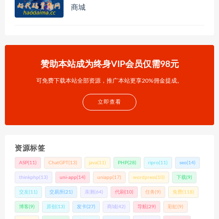
商城
赞助本站成为终身VIP会员仅需98元
可免费下载本站全部资源，推广本站更享20%佣金提成。
立即查看
资源标签
ASP
(11)
ChatGPT
(13)
java
(11)
PHP
(28)
ripro
(11)
seo
(14)
thinkphp
(13)
uni-app
(14)
uniapp
(17)
wordpress
(10)
下载
(9)
交友
(11)
交易所
(21)
亲测
(64)
代刷
(10)
任务
(9)
免费
(118)
博客
(9)
原创
(13)
发卡
(27)
商城
(42)
导航
(29)
彩虹
(9)