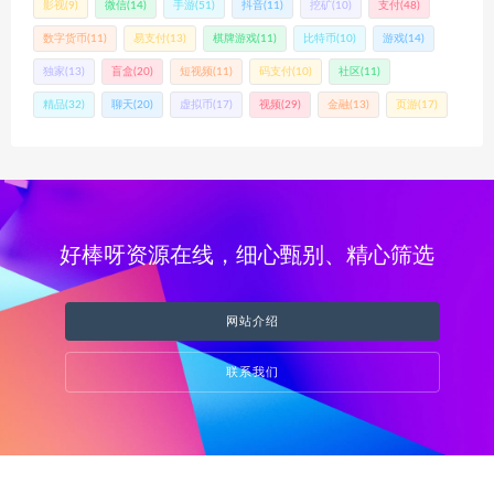
影视
(9)
微信
(14)
手游
(51)
抖音
(11)
挖矿
(10)
支付
(48)
数字货币
(11)
易支付
(13)
棋牌游戏
(11)
比特币
(10)
游戏
(14)
独家
(13)
盲盒
(20)
短视频
(11)
码支付
(10)
社区
(11)
精品
(32)
聊天
(20)
虚拟币
(17)
视频
(29)
金融
(13)
页游
(17)
好棒呀资源在线，细心甄别、精心筛选
网站介绍
联系我们