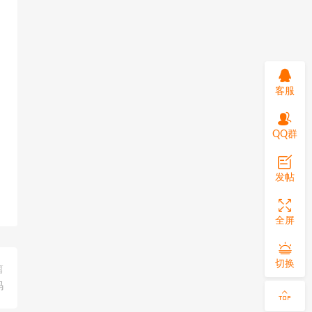
客服
QQ群
发帖
全屏
切换
篇
码