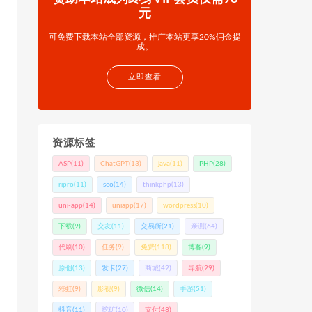
元
可免费下载本站全部资源，推广本站更享20%佣金提
成。
立即查看
资源标签
ASP
(11)
ChatGPT
(13)
java
(11)
PHP
(28)
ripro
(11)
seo
(14)
thinkphp
(13)
uni-app
(14)
uniapp
(17)
wordpress
(10)
下载
(9)
交友
(11)
交易所
(21)
亲测
(64)
代刷
(10)
任务
(9)
免费
(118)
博客
(9)
原创
(13)
发卡
(27)
商城
(42)
导航
(29)
彩虹
(9)
影视
(9)
微信
(14)
手游
(51)
抖音
(11)
挖矿
(10)
支付
(48)