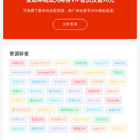
赞助本站成为终身VIP会员仅需98元
可免费下载本站全部资源，推广本站更享20%佣金提成。
立即查看
资源标签
ASP
(11)
ChatGPT
(13)
java
(11)
PHP
(28)
ripro
(11)
seo
(14)
thinkphp
(13)
uni-app
(14)
uniapp
(17)
wordpress
(10)
下载
(9)
交友
(11)
交易所
(21)
亲测
(64)
代刷
(10)
任务
(9)
免费
(118)
博客
(9)
原创
(13)
发卡
(27)
商城
(42)
导航
(29)
彩虹
(9)
影视
(9)
微信
(14)
手游
(51)
抖音
(11)
挖矿
(10)
支付
(48)
数字货币
(11)
易支付
(13)
棋牌游戏
(11)
比特币
(10)
游戏
(14)
独家
(13)
盲盒
(20)
短视频
(11)
码支付
(10)
社区
(11)
精品
(32)
聊天
(20)
虚拟币
(17)
视频
(29)
金融
(13)
页游
(17)