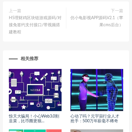
上一篇
下一篇
H5理财鸡区块链游戏源码/对
仿小龟影视APP源码V2.1（苹
接免签约支付接口/带视频搭
果cms后台）
建教程
相关推荐
惊天大骗局！小心Web3.0割
心动了吗？元宇宙行业人才
韭菜，比币圈更狠…
抢手：500万年薪毫不稀奇