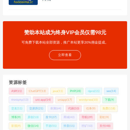
赞助本站成为终身VIP会员仅需98元
可免费下载本站全部资源，推广本站更享20%佣金提成。
立即查看
资源标签
ASP
(11)
ChatGPT
(13)
java
(11)
PHP
(28)
ripro
(11)
seo
(14)
thinkphp
(13)
uni-app
(14)
uniapp
(17)
wordpress
(10)
下载
(9)
交友
(11)
交易所
(21)
亲测
(64)
代刷
(10)
任务
(9)
免费
(118)
博客
(9)
原创
(13)
发卡
(27)
商城
(42)
导航
(29)
彩虹
(9)
影视
(9)
微信
(14)
手游
(51)
抖音
(11)
挖矿
(10)
支付
(48)