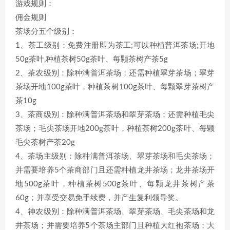
游戏规则：
佣金规则
茶场分五个级别：
1、茶工级别：免费注册即为茶工;可以种植普洱茶场;开地
50g茶叶,种植茶树50g茶叶、每颗茶树产茶5g
2、茶农级别：除种满普洱茶场；还需种植翠芽茶场；翠芽
茶场开地100g茶叶，种植茶树100g茶叶、每颗翠芽茶树产
茶10g
3、茶商级别：除种满普洱茶场和翠芽茶场；还需种植毛尖
茶场；毛尖茶场开地200g茶叶，种植茶树200g茶叶、每颗
毛尖茶树产茶20g
4、茶场主级别：除种满普洱茶场、翠芽茶场和毛尖茶场；
并需要培养5个茶商部门且还需种植龙井茶场；龙井茶场开
地500g茶叶，种植茶树500g茶叶、每颗龙井茶树产茶
60g；并享受交易免手续费，并产生复利领导奖。
4、神农级别：除种满普洱茶场、翠芽茶场、毛尖茶场和龙
井茶场；并需要培养5个茶场主部门且种植大红袍茶场；大