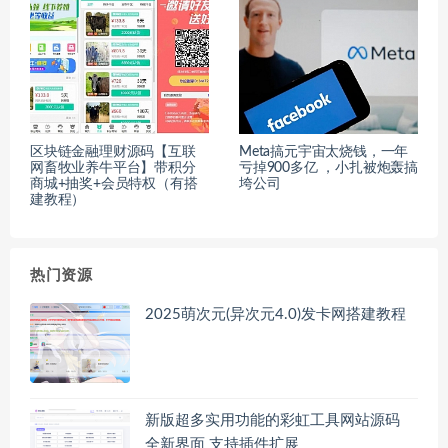
区块链金融理财源码【互联
Meta搞元宇宙太烧钱，一年
网畜牧业养牛平台】带积分
亏掉900多亿 ，小扎被炮轰搞
商城+抽奖+会员特权（有搭
垮公司
建教程）
热门资源
2025萌次元(异次元4.0)发卡网搭建教程
新版超多实用功能的彩虹工具网站源码
全新界面 支持插件扩展