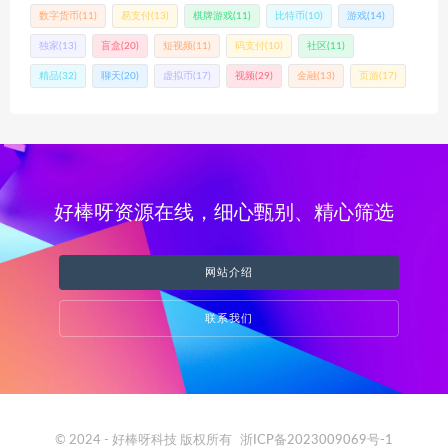
数字货币
(11)
易支付
(13)
棋牌游戏
(11)
比特币
(10)
游戏
(14)
独家
(13)
盲盒
(20)
短视频
(11)
码支付
(10)
社区
(11)
精品
(32)
聊天
(20)
虚拟币
(17)
视频
(29)
金融
(13)
页游
(17)
好棒呀资源在线，细心甄别、精心筛选
网站介绍
联系我们
© 2024 - 好棒呀科技 版权所有
浙ICP备2023009069号-1