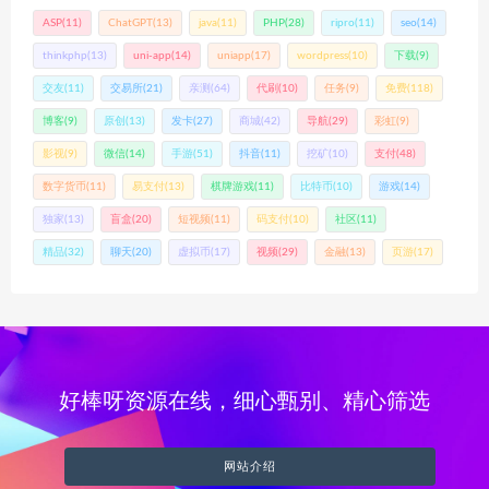
ASP
(11)
ChatGPT
(13)
java
(11)
PHP
(28)
ripro
(11)
seo
(14)
thinkphp
(13)
uni-app
(14)
uniapp
(17)
wordpress
(10)
下载
(9)
交友
(11)
交易所
(21)
亲测
(64)
代刷
(10)
任务
(9)
免费
(118)
博客
(9)
原创
(13)
发卡
(27)
商城
(42)
导航
(29)
彩虹
(9)
影视
(9)
微信
(14)
手游
(51)
抖音
(11)
挖矿
(10)
支付
(48)
数字货币
(11)
易支付
(13)
棋牌游戏
(11)
比特币
(10)
游戏
(14)
独家
(13)
盲盒
(20)
短视频
(11)
码支付
(10)
社区
(11)
精品
(32)
聊天
(20)
虚拟币
(17)
视频
(29)
金融
(13)
页游
(17)
好棒呀资源在线，细心甄别、精心筛选
网站介绍