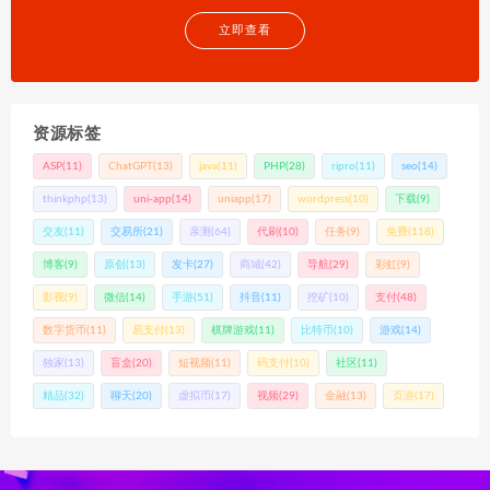
立即查看
资源标签
ASP
(11)
ChatGPT
(13)
java
(11)
PHP
(28)
ripro
(11)
seo
(14)
thinkphp
(13)
uni-app
(14)
uniapp
(17)
wordpress
(10)
下载
(9)
交友
(11)
交易所
(21)
亲测
(64)
代刷
(10)
任务
(9)
免费
(118)
博客
(9)
原创
(13)
发卡
(27)
商城
(42)
导航
(29)
彩虹
(9)
影视
(9)
微信
(14)
手游
(51)
抖音
(11)
挖矿
(10)
支付
(48)
数字货币
(11)
易支付
(13)
棋牌游戏
(11)
比特币
(10)
游戏
(14)
独家
(13)
盲盒
(20)
短视频
(11)
码支付
(10)
社区
(11)
精品
(32)
聊天
(20)
虚拟币
(17)
视频
(29)
金融
(13)
页游
(17)