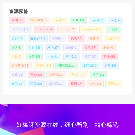
资源标签
ASP
(11)
ChatGPT
(13)
java
(11)
PHP
(28)
ripro
(11)
seo
(14)
thinkphp
(13)
uni-app
(14)
uniapp
(17)
wordpress
(10)
下载
(9)
交友
(11)
交易所
(21)
亲测
(64)
代刷
(10)
任务
(9)
免费
(118)
博客
(9)
原创
(13)
发卡
(27)
商城
(42)
导航
(29)
彩虹
(9)
影视
(9)
微信
(14)
手游
(51)
抖音
(11)
挖矿
(10)
支付
(48)
数字货币
(11)
易支付
(13)
棋牌游戏
(11)
比特币
(10)
游戏
(14)
独家
(13)
盲盒
(20)
短视频
(11)
码支付
(10)
社区
(11)
精品
(32)
聊天
(20)
虚拟币
(17)
视频
(29)
金融
(13)
页游
(17)
好棒呀资源在线，细心甄别、精心筛选