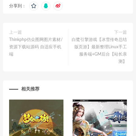
分享到：
上一篇
下一篇
Thinkphp仿众图网图片素材/
白鹭引擎游戏【冰雪传奇总结
资源下载站源码 自适应手机
版页游】最新整理Linux手工
端
服务端+GM后台【站长亲
测】
相关推荐