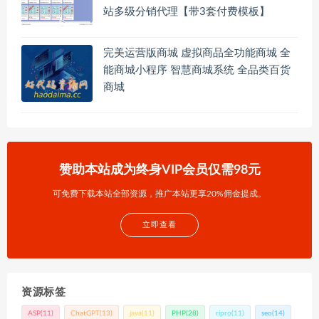
站多级分销代理【带3套付费模板】
完美运营版商城 虚拟商品全功能商城 全
能商城小程序 智慧商城系统 全品类百货
商城
赞助本站成为终身VIP会员仅需98元
可免费下载本站全部资源，推广本站更享20%佣金提成。
立即查看
资源标签
ASP
(11)
ChatGPT
(13)
java
(11)
PHP
(28)
ripro
(11)
seo
(14)