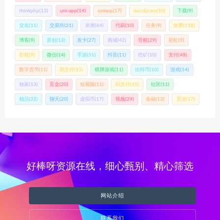
thinkphp
(13)
uni-app
(14)
uniapp
(17)
wordpress
(10)
下载
(9)
交友
(11)
交易所
(21)
亲测
(64)
代刷
(10)
任务
(9)
免费
(118)
博客
(9)
原创
(13)
发卡
(27)
商城
(42)
导航
(29)
彩虹
(9)
影视
(9)
微信
(14)
手游
(51)
抖音
(11)
挖矿
(10)
支付
(48)
数字货币
(11)
易支付
(13)
棋牌游戏
(11)
比特币
(10)
游戏
(14)
独家
(13)
盲盒
(20)
短视频
(11)
码支付
(10)
社区
(11)
精品
(32)
聊天
(20)
虚拟币
(17)
视频
(29)
金融
(13)
页游
(17)
好棒呀资源在线，细心甄别、精心筛选
网站介绍
联系我们