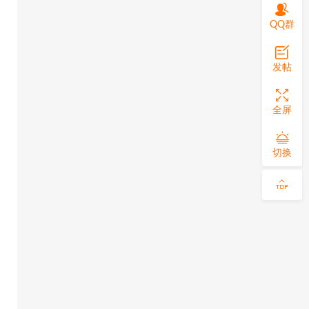
QQ群
发帖
全屏
切换