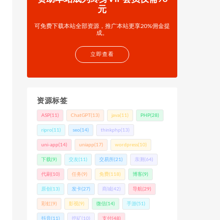
元
可免费下载本站全部资源，推广本站更享20%佣金提
成。
立即查看
资源标签
ASP
(11)
ChatGPT
(13)
java
(11)
PHP
(28)
ripro
(11)
seo
(14)
thinkphp
(13)
uni-app
(14)
uniapp
(17)
wordpress
(10)
下载
(9)
交友
(11)
交易所
(21)
亲测
(64)
代刷
(10)
任务
(9)
免费
(118)
博客
(9)
原创
(13)
发卡
(27)
商城
(42)
导航
(29)
彩虹
(9)
影视
(9)
微信
(14)
手游
(51)
抖音
(11)
挖矿
(10)
支付
(48)