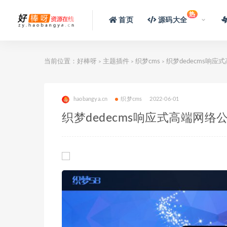
热
首页
源码大全
当前位置：
好棒呀
主题插件
织梦cms
织梦dedecms响
>
>
>
haobangya.cn
织梦cms
2022-06-01
织梦dedecms响应式高端网络