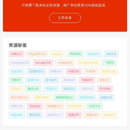
可免费下载本站全部资源，推广本站更享20%佣金提成。
立即查看
资源标签
ASP
(11)
ChatGPT
(13)
java
(11)
PHP
(28)
ripro
(11)
seo
(14)
thinkphp
(13)
uni-app
(14)
uniapp
(17)
wordpress
(10)
下载
(9)
交友
(11)
交易所
(21)
亲测
(64)
代刷
(10)
任务
(9)
免费
(118)
博客
(9)
原创
(13)
发卡
(27)
商城
(42)
导航
(29)
彩虹
(9)
影视
(9)
微信
(14)
手游
(51)
抖音
(11)
挖矿
(10)
支付
(48)
数字货币
(11)
易支付
(13)
棋牌游戏
(11)
比特币
(10)
游戏
(14)
独家
(13)
盲盒
(20)
短视频
(11)
码支付
(10)
社区
(11)
精品
(32)
聊天
(20)
虚拟币
(17)
视频
(29)
金融
(13)
页游
(17)