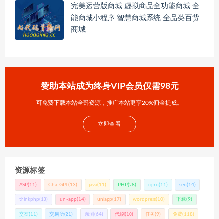
完美运营版商城 虚拟商品全功能商城 全
能商城小程序 智慧商城系统 全品类百货
商城
赞助本站成为终身VIP会员仅需98元
可免费下载本站全部资源，推广本站更享20%佣金提成。
立即查看
资源标签
ASP
(11)
ChatGPT
(13)
java
(11)
PHP
(28)
ripro
(11)
seo
(14)
thinkphp
(13)
uni-app
(14)
uniapp
(17)
wordpress
(10)
下载
(9)
交友
(11)
交易所
(21)
亲测
(64)
代刷
(10)
任务
(9)
免费
(118)