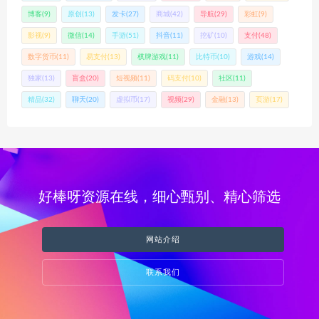
博客
(9)
原创
(13)
发卡
(27)
商城
(42)
导航
(29)
彩虹
(9)
影视
(9)
微信
(14)
手游
(51)
抖音
(11)
挖矿
(10)
支付
(48)
数字货币
(11)
易支付
(13)
棋牌游戏
(11)
比特币
(10)
游戏
(14)
独家
(13)
盲盒
(20)
短视频
(11)
码支付
(10)
社区
(11)
精品
(32)
聊天
(20)
虚拟币
(17)
视频
(29)
金融
(13)
页游
(17)
好棒呀资源在线，细心甄别、精心筛选
网站介绍
联系我们