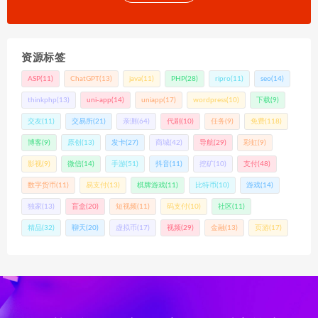
资源标签
ASP
(11)
ChatGPT
(13)
java
(11)
PHP
(28)
ripro
(11)
seo
(14)
thinkphp
(13)
uni-app
(14)
uniapp
(17)
wordpress
(10)
下载
(9)
交友
(11)
交易所
(21)
亲测
(64)
代刷
(10)
任务
(9)
免费
(118)
博客
(9)
原创
(13)
发卡
(27)
商城
(42)
导航
(29)
彩虹
(9)
影视
(9)
微信
(14)
手游
(51)
抖音
(11)
挖矿
(10)
支付
(48)
数字货币
(11)
易支付
(13)
棋牌游戏
(11)
比特币
(10)
游戏
(14)
独家
(13)
盲盒
(20)
短视频
(11)
码支付
(10)
社区
(11)
精品
(32)
聊天
(20)
虚拟币
(17)
视频
(29)
金融
(13)
页游
(17)