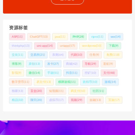
资源标签
ASP
(11)
ChatGPT
(13)
java
(11)
PHP
(28)
ripro
(11)
seo
(14)
thinkphp
(13)
uni-app
(14)
uniapp
(17)
wordpress
(10)
下载
(9)
交友
(11)
交易所
(21)
亲测
(64)
代刷
(10)
任务
(9)
免费
(118)
博客
(9)
原创
(13)
发卡
(27)
商城
(42)
导航
(29)
彩虹
(9)
影视
(9)
微信
(14)
手游
(51)
抖音
(11)
挖矿
(10)
支付
(48)
数字货币
(11)
易支付
(13)
棋牌游戏
(11)
比特币
(10)
游戏
(14)
独家
(13)
盲盒
(20)
短视频
(11)
码支付
(10)
社区
(11)
精品
(32)
聊天
(20)
虚拟币
(17)
视频
(29)
金融
(13)
页游
(17)