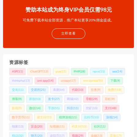
赞助本站成为终身VIP会员仅需98元
可免费下载本站全部资源，推广本站更享20%佣金提成。
立即查看
资源标签
ASP
(11)
ChatGPT
(13)
java
(11)
PHP
(28)
ripro
(11)
seo
(14)
thinkphp
(13)
uni-app
(14)
uniapp
(17)
wordpress
(10)
下载
(9)
交友
(11)
交易所
(21)
亲测
(64)
代刷
(10)
任务
(9)
免费
(118)
博客
(9)
原创
(13)
发卡
(27)
商城
(42)
导航
(29)
彩虹
(9)
影视
(9)
微信
(14)
手游
(51)
抖音
(11)
挖矿
(10)
支付
(48)
数字货币
(11)
易支付
(13)
棋牌游戏
(11)
比特币
(10)
游戏
(14)
独家
(13)
盲盒
(20)
短视频
(11)
码支付
(10)
社区
(11)
精品
(32)
聊天
(20)
虚拟币
(17)
视频
(29)
金融
(13)
页游
(17)