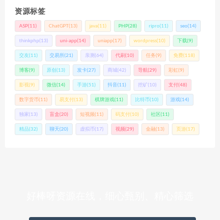
资源标签
ASP
(11)
ChatGPT
(13)
java
(11)
PHP
(28)
ripro
(11)
seo
(14)
thinkphp
(13)
uni-app
(14)
uniapp
(17)
wordpress
(10)
下载
(9)
交友
(11)
交易所
(21)
亲测
(64)
代刷
(10)
任务
(9)
免费
(118)
博客
(9)
原创
(13)
发卡
(27)
商城
(42)
导航
(29)
彩虹
(9)
影视
(9)
微信
(14)
手游
(51)
抖音
(11)
挖矿
(10)
支付
(48)
数字货币
(11)
易支付
(13)
棋牌游戏
(11)
比特币
(10)
游戏
(14)
独家
(13)
盲盒
(20)
短视频
(11)
码支付
(10)
社区
(11)
精品
(32)
聊天
(20)
虚拟币
(17)
视频
(29)
金融
(13)
页游
(17)
好棒呀资源在线，细心甄别、精心筛选