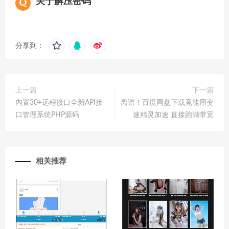
关于解压密码
分享到：
上一篇
下一篇
内置30+远程接口全新API接
离谱！百度网盘下载竟能用变
口管理系统PHP源码
速精灵加速 直接跑满带宽
相关推荐