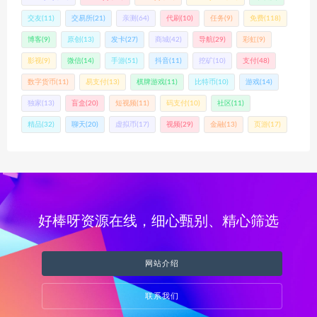
交友
(11)
交易所
(21)
亲测
(64)
代刷
(10)
任务
(9)
免费
(118)
博客
(9)
原创
(13)
发卡
(27)
商城
(42)
导航
(29)
彩虹
(9)
影视
(9)
微信
(14)
手游
(51)
抖音
(11)
挖矿
(10)
支付
(48)
数字货币
(11)
易支付
(13)
棋牌游戏
(11)
比特币
(10)
游戏
(14)
独家
(13)
盲盒
(20)
短视频
(11)
码支付
(10)
社区
(11)
精品
(32)
聊天
(20)
虚拟币
(17)
视频
(29)
金融
(13)
页游
(17)
好棒呀资源在线，细心甄别、精心筛选
网站介绍
联系我们