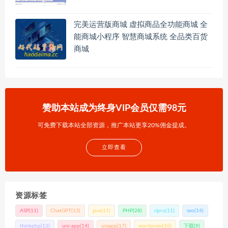
完美运营版商城 虚拟商品全功能商城 全
能商城小程序 智慧商城系统 全品类百货
商城
赞助本站成为终身VIP会员仅需98元
可免费下载本站全部资源，推广本站更享20%佣金提成。
立即查看
资源标签
ASP
(11)
ChatGPT
(13)
java
(11)
PHP
(28)
ripro
(11)
seo
(14)
thinkphp
(13)
uni-app
(14)
uniapp
(17)
wordpress
(10)
下载
(9)