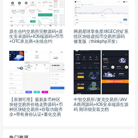
原生合约交易所完整源码+原
网易星球章鱼星球GEC挖矿系
生安卓源码+IOS端源码+币币
统区块链虚拟币交易所源码
+OTC承兑商+永续合约
修复版（thinkphp开发）
【亲测可用】最新多币种区
中智交易所/麦克交易所/JAV
块链交易所价格走势源码+币
A商用源码+IOS安卓端原生源
种区块链交易所+存取功能齐
码 附详细安装文档
全+带有身份认证+量化交易
热门资源