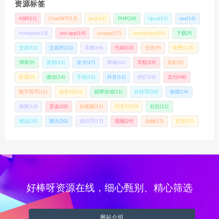
资源标签
ASP
(11)
ChatGPT
(13)
java
(11)
PHP
(28)
ripro
(11)
seo
(14)
thinkphp
(13)
uni-app
(14)
uniapp
(17)
wordpress
(10)
下载
(9)
交友
(11)
交易所
(21)
亲测
(64)
代刷
(10)
任务
(9)
免费
(118)
博客
(9)
原创
(13)
发卡
(27)
商城
(42)
导航
(29)
彩虹
(9)
影视
(9)
微信
(14)
手游
(51)
抖音
(11)
挖矿
(10)
支付
(48)
数字货币
(11)
易支付
(13)
棋牌游戏
(11)
比特币
(10)
游戏
(14)
独家
(13)
盲盒
(20)
短视频
(11)
码支付
(10)
社区
(11)
精品
(32)
聊天
(20)
虚拟币
(17)
视频
(29)
金融
(13)
页游
(17)
好棒呀资源在线，细心甄别、精心筛选
网站介绍