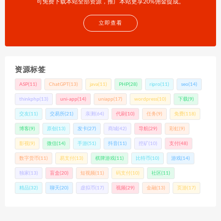
可免费下载本站全部资源，推广本站更享20%佣金提成。
立即查看
资源标签
ASP
(11)
ChatGPT
(13)
java
(11)
PHP
(28)
ripro
(11)
seo
(14)
thinkphp
(13)
uni-app
(14)
uniapp
(17)
wordpress
(10)
下载
(9)
交友
(11)
交易所
(21)
亲测
(64)
代刷
(10)
任务
(9)
免费
(118)
博客
(9)
原创
(13)
发卡
(27)
商城
(42)
导航
(29)
彩虹
(9)
影视
(9)
微信
(14)
手游
(51)
抖音
(11)
挖矿
(10)
支付
(48)
数字货币
(11)
易支付
(13)
棋牌游戏
(11)
比特币
(10)
游戏
(14)
独家
(13)
盲盒
(20)
短视频
(11)
码支付
(10)
社区
(11)
精品
(32)
聊天
(20)
虚拟币
(17)
视频
(29)
金融
(13)
页游
(17)