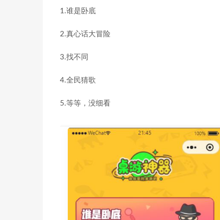
1.谁是卧底
2.真心话大冒险
3.找不同
4.全民猜歌
5.等等，没细看