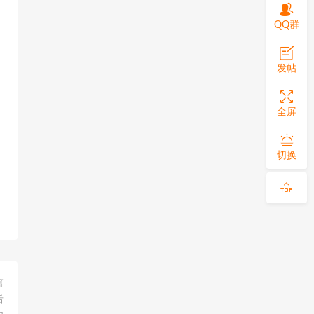
QQ群
发帖
全屏
切换
篇
后