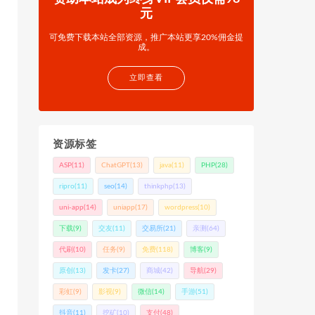
元
可免费下载本站全部资源，推广本站更享20%佣金提
成。
立即查看
资源标签
ASP
(11)
ChatGPT
(13)
java
(11)
PHP
(28)
ripro
(11)
seo
(14)
thinkphp
(13)
uni-app
(14)
uniapp
(17)
wordpress
(10)
下载
(9)
交友
(11)
交易所
(21)
亲测
(64)
代刷
(10)
任务
(9)
免费
(118)
博客
(9)
原创
(13)
发卡
(27)
商城
(42)
导航
(29)
彩虹
(9)
影视
(9)
微信
(14)
手游
(51)
抖音
(11)
挖矿
(10)
支付
(48)