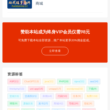
商城
赞助本站成为终身VIP会员仅需98元
可免费下载本站全部资源，推广本站更享20%佣金提成。
立即查看
资源标签
ASP
(11)
ChatGPT
(13)
java
(11)
PHP
(28)
ripro
(11)
seo
(14)
thinkphp
(13)
uni-app
(14)
uniapp
(17)
wordpress
(10)
下载
(9)
交友
(11)
交易所
(21)
亲测
(64)
代刷
(10)
任务
(9)
免费
(118)
博客
(9)
原创
(13)
发卡
(27)
商城
(42)
导航
(29)
彩虹
(9)