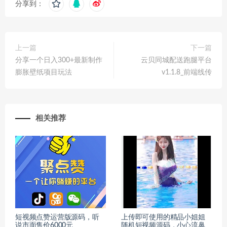
分享到：
上一篇
下一篇
分享一个日入300+最新制作
云贝同城配送跑腿平台
膨胀壁纸项目玩法
v1.1.8_前端线传
相关推荐
短视频点赞运营版源码，听
上传即可使用的精品小姐姐
说市面售价6000元
随机短视频源码，小心流鼻