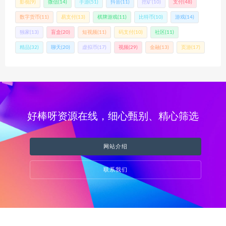
影视
(9)
微信
(14)
手游
(51)
抖音
(11)
挖矿
(10)
支付
(48)
数字货币
(11)
易支付
(13)
棋牌游戏
(11)
比特币
(10)
游戏
(14)
独家
(13)
盲盒
(20)
短视频
(11)
码支付
(10)
社区
(11)
精品
(32)
聊天
(20)
虚拟币
(17)
视频
(29)
金融
(13)
页游
(17)
好棒呀资源在线，细心甄别、精心筛选
网站介绍
联系我们