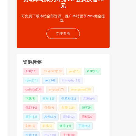
元
可免费下载本站全部资源，推广本站更享20%佣金提
成。
立即查看
资源标签
ASP
(11)
ChatGPT
(13)
java
(11)
PHP
(28)
ripro
(11)
seo
(14)
thinkphp
(13)
uni-app
(14)
uniapp
(17)
wordpress
(10)
下载
(9)
交友
(11)
交易所
(21)
亲测
(64)
代刷
(10)
任务
(9)
免费
(118)
博客
(9)
原创
(13)
发卡
(27)
商城
(42)
导航
(29)
彩虹
(9)
影视
(9)
微信
(14)
手游
(51)
抖音
(11)
挖矿
(10)
支付
(48)