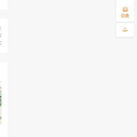
切换
篇
话
式