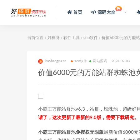
热
首页
源码大全
当前位置：
好棒呀
软件工具
seo软件
价值6000元的万能
>
>
>
haobangya.cn
seo软件
网站源码
2024-09-03
价值6000元的万能站群蜘蛛池
小霸王万能站群池v6.3，站群，蜘蛛池，超级好
谐了，这次更新了最新的9.0版，需要下载研究。
小霸王万能站群池免授权无限版
最新价值6000