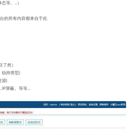
态等。..）
，前台的所有内容都来自于此
一目了然）
、劫持类型)
源)
.IP屏蔽。等等…