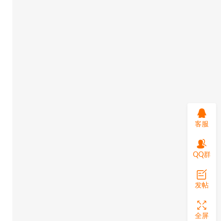
客服
QQ群
发帖
全屏