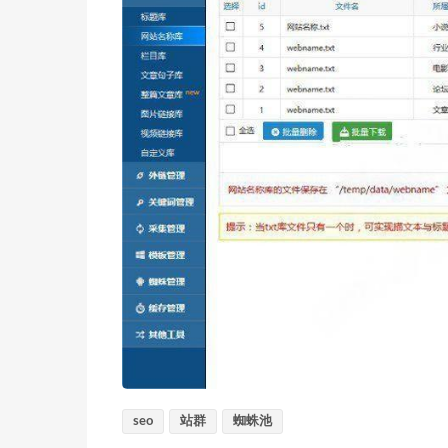
seo
站群
蜘蛛池