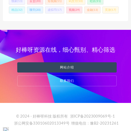
独家
(13)
盲盒
(20)
短视频
(11)
码支付
(10)
社区
(11)
精品
(32)
聊天
(20)
虚拟币
(17)
视频
(29)
金融
(13)
页游
(17)
好棒呀资源在线，细心甄别、精心筛选
网站介绍
联系我们
© 2024 - 好棒呀科技 版权所有
浙ICP备2023009069号-1
浙公网安备33010602013349号
增值电信：豫B2-20231261