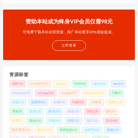
赞助本站成为终身VIP会员仅需98元
可免费下载本站全部资源，推广本站更享20%佣金提成。
立即查看
资源标签
ASP
(11)
ChatGPT
(13)
java
(11)
PHP
(28)
ripro
(11)
seo
(14)
thinkphp
(13)
uni-app
(14)
uniapp
(17)
wordpress
(10)
下载
(9)
交友
(11)
交易所
(21)
亲测
(64)
代刷
(10)
任务
(9)
免费
(118)
博客
(9)
原创
(13)
发卡
(27)
商城
(42)
导航
(29)
彩虹
(9)
影视
(9)
微信
(14)
手游
(51)
抖音
(11)
挖矿
(10)
支付
(48)
数字货币
(11)
易支付
(13)
棋牌游戏
(11)
比特币
(10)
游戏
(14)