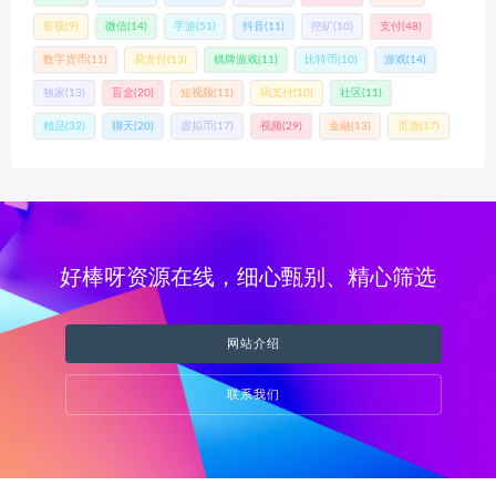
影视
(9)
微信
(14)
手游
(51)
抖音
(11)
挖矿
(10)
支付
(48)
数字货币
(11)
易支付
(13)
棋牌游戏
(11)
比特币
(10)
游戏
(14)
独家
(13)
盲盒
(20)
短视频
(11)
码支付
(10)
社区
(11)
精品
(32)
聊天
(20)
虚拟币
(17)
视频
(29)
金融
(13)
页游
(17)
好棒呀资源在线，细心甄别、精心筛选
网站介绍
联系我们