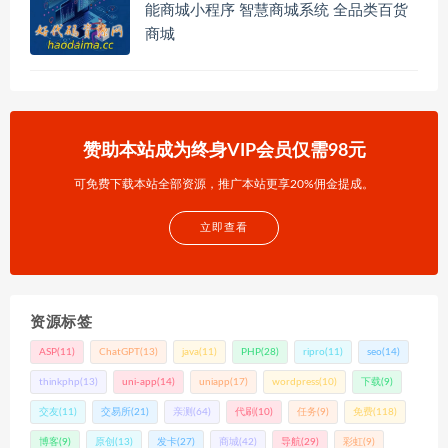
能商城小程序 智慧商城系统 全品类百货
商城
赞助本站成为终身VIP会员仅需98元
可免费下载本站全部资源，推广本站更享20%佣金提成。
立即查看
资源标签
ASP
(11)
ChatGPT
(13)
java
(11)
PHP
(28)
ripro
(11)
seo
(14)
thinkphp
(13)
uni-app
(14)
uniapp
(17)
wordpress
(10)
下载
(9)
交友
(11)
交易所
(21)
亲测
(64)
代刷
(10)
任务
(9)
免费
(118)
博客
(9)
原创
(13)
发卡
(27)
商城
(42)
导航
(29)
彩虹
(9)