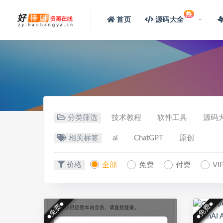
热
首页
源码大全
分类筛选
技术教程
软件工具
源码
相关标签
ai
ChatGPT
原创
价格
全部
免费
付费
V
●免费●
●免费●