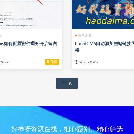
发
程序开发
tcms如何配置邮件通知开启留言
PbootCMS自动添加整站链
接
免费
02-27
2023-01-07
下一页
好棒呀资源在线，细心甄别、精心筛选