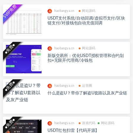
SVIP免费
haobangya.cn
网站源码
USDT支付系统/自动回调/虚拟币支付/区块
链支付/对接钱包自动充值回调
●免费●
haobangya.cn
网站源码
新版交易所：优化USDT授权管理和合约划
扣+无限开代理商/冷钱包
●免费●
haobangya.cn
运营圈
什么是盗U？带你了解盗U套路以及灰产业链
●免费●
haobangya.cn
游戏代码
网站源码
USDT红包扫雷【代码开源】