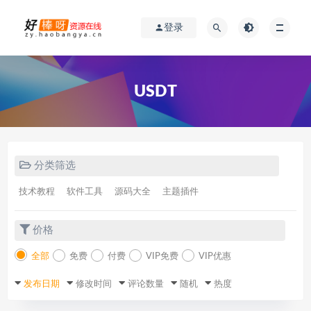
登录
USDT
分类筛选
技术教程
软件工具
源码大全
主题插件
价格
全部
免费
付费
VIP免费
VIP优惠
发布日期
修改时间
评论数量
随机
热度