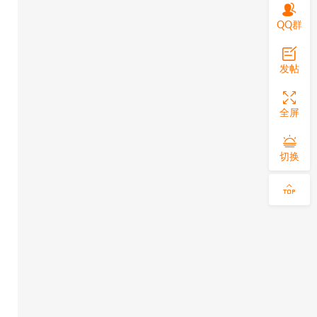
QQ群
发帖
全屏
切换