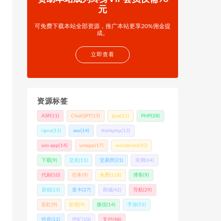
元
可免费下载本站全部资源，推广本站更享20%佣金提
成。
立即查看
资源标签
ASP
(11)
ChatGPT
(13)
java
(11)
PHP
(28)
ripro
(11)
seo
(14)
thinkphp
(13)
uni-app
(14)
uniapp
(17)
wordpress
(10)
下载
(9)
交友
(11)
交易所
(21)
亲测
(64)
代刷
(10)
任务
(9)
免费
(118)
博客
(9)
原创
(13)
发卡
(27)
商城
(42)
导航
(29)
彩虹
(9)
影视
(9)
微信
(14)
手游
(51)
抖音
(11)
挖矿
(10)
支付
(48)