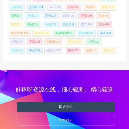
交友
(11)
交易所
(21)
亲测
(64)
代刷
(10)
任务
(9)
免费
(118)
博客
(9)
原创
(13)
发卡
(27)
商城
(42)
导航
(29)
彩虹
(9)
影视
(9)
微信
(14)
手游
(51)
抖音
(11)
挖矿
(10)
支付
(48)
数字货币
(11)
易支付
(13)
棋牌游戏
(11)
比特币
(10)
游戏
(14)
独家
(13)
盲盒
(20)
短视频
(11)
码支付
(10)
社区
(11)
精品
(32)
聊天
(20)
虚拟币
(17)
视频
(29)
金融
(13)
页游
(17)
好棒呀资源在线，细心甄别、精心筛选
网站介绍
联系我们