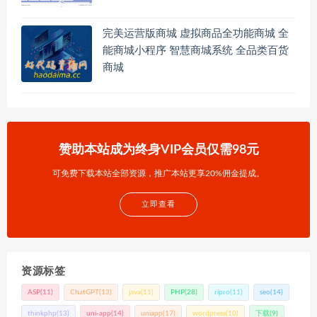
完美运营版商城 虚拟商品全功能商城 全
能商城小程序 智慧商城系统 全品类百货
商城
赞助本站成为终身VIP会员仅需98元
可免费下载本站全部资源，推广本站更享20%佣金提成。
立即查看
资源标签
ASP
(11)
ChatGPT
(13)
java
(11)
PHP
(28)
ripro
(11)
seo
(14)
thinkphp
(13)
uni-app
(14)
uniapp
(17)
wordpress
(10)
下载
(9)