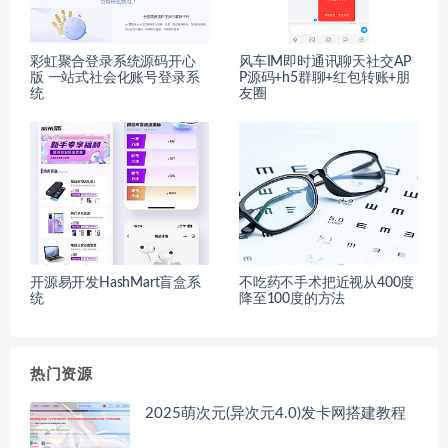
彩虹聚合登录系统源码开心
风车IM即时通讯聊天社交AP
版 一站式社会化账号登录系
P源码+h5群聊+红包转账+朋
统
友圈
开源易开发HashMart盲盒系
不吃药不手术把近视从400度
统
降至100度的方法
热门资源
2025萌次元(异次元4.0)发卡网搭建教程