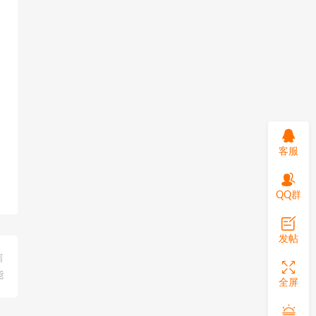
客服
QQ群
发帖
篇
能
全屏