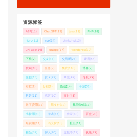
资源标签
ASP
(11)
ChatGPT
(13)
java
(11)
PHP
(28)
ripro
(11)
seo
(14)
thinkphp
(13)
uni-app
(14)
uniapp
(17)
wordpress
(10)
下载
(9)
交友
(11)
交易所
(21)
亲测
(64)
代刷
(10)
任务
(9)
免费
(118)
博客
(9)
原创
(13)
发卡
(27)
商城
(42)
导航
(29)
彩虹
(9)
影视
(9)
微信
(14)
手游
(51)
抖音
(11)
挖矿
(10)
支付
(48)
数字货币
(11)
易支付
(13)
棋牌游戏
(11)
比特币
(10)
游戏
(14)
独家
(13)
盲盒
(20)
短视频
(11)
码支付
(10)
社区
(11)
精品
(32)
聊天
(20)
虚拟币
(17)
视频
(29)