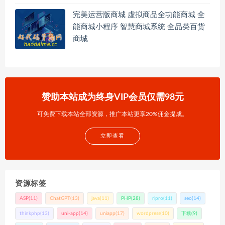
完美运营版商城 虚拟商品全功能商城 全
能商城小程序 智慧商城系统 全品类百货
商城
赞助本站成为终身VIP会员仅需98元
可免费下载本站全部资源，推广本站更享20%佣金提成。
立即查看
资源标签
ASP
(11)
ChatGPT
(13)
java
(11)
PHP
(28)
ripro
(11)
seo
(14)
thinkphp
(13)
uni-app
(14)
uniapp
(17)
wordpress
(10)
下载
(9)