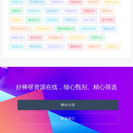
交友
(11)
交易所
(21)
亲测
(64)
代刷
(10)
任务
(9)
免费
(118)
博客
(9)
原创
(13)
发卡
(27)
商城
(42)
导航
(29)
彩虹
(9)
影视
(9)
微信
(14)
手游
(51)
抖音
(11)
挖矿
(10)
支付
(48)
数字货币
(11)
易支付
(13)
棋牌游戏
(11)
比特币
(10)
游戏
(14)
独家
(13)
盲盒
(20)
短视频
(11)
码支付
(10)
社区
(11)
精品
(32)
聊天
(20)
虚拟币
(17)
视频
(29)
金融
(13)
页游
(17)
好棒呀资源在线，细心甄别、精心筛选
网站介绍
联系我们