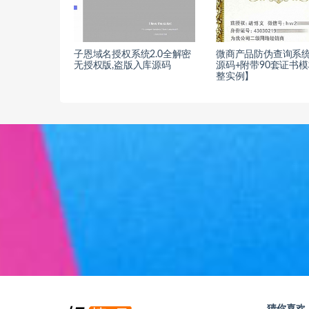
子恩域名授权系统2.0全解密
微商产品防伪查询系
无授权版,盗版入库源码
源码+附带90套证书
整实例】
猜你喜欢