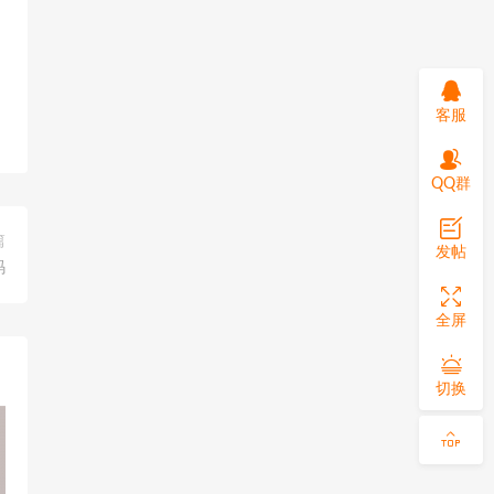
客服
QQ群
篇
发帖
码
全屏
切换