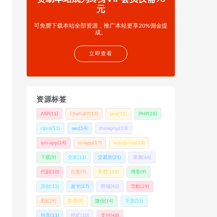
元
可免费下载本站全部资源，推广本站更享20%佣金提
成。
立即查看
资源标签
ASP
(11)
ChatGPT
(13)
java
(11)
PHP
(28)
ripro
(11)
seo
(14)
thinkphp
(13)
uni-app
(14)
uniapp
(17)
wordpress
(10)
下载
(9)
交友
(11)
交易所
(21)
亲测
(64)
代刷
(10)
任务
(9)
免费
(118)
博客
(9)
原创
(13)
发卡
(27)
商城
(42)
导航
(29)
彩虹
(9)
影视
(9)
微信
(14)
手游
(51)
抖音
(11)
挖矿
(10)
支付
(48)