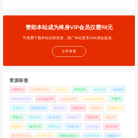
赞助本站成为终身VIP会员仅需98元
可免费下载本站全部资源，推广本站更享20%佣金提成。
立即查看
资源标签
ASP
(11)
ChatGPT
(13)
java
(11)
PHP
(28)
ripro
(11)
seo
(14)
thinkphp
(13)
uni-app
(14)
uniapp
(17)
wordpress
(10)
下载
(9)
交友
(11)
交易所
(21)
亲测
(64)
代刷
(10)
任务
(9)
免费
(118)
博客
(9)
原创
(13)
发卡
(27)
商城
(42)
导航
(29)
彩虹
(9)
影视
(9)
微信
(14)
手游
(51)
抖音
(11)
挖矿
(10)
支付
(48)
数字货币
(11)
易支付
(13)
棋牌游戏
(11)
比特币
(10)
游戏
(14)