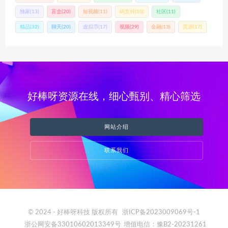
独家
(13)
盲盒
(20)
短视频
(11)
码支付
(10)
社区
(11)
精品
(32)
聊天
(20)
虚拟币
(17)
视频
(29)
金融
(13)
页游
(17)
好棒呀资源在线，细心甄别、精心筛选
网站介绍
联系我们
© 2024 - 好棒呀科技 版权所有
浙ICP备2023009069号-1
浙公网安备33010602013349号
增值电信：豫B2-20231261