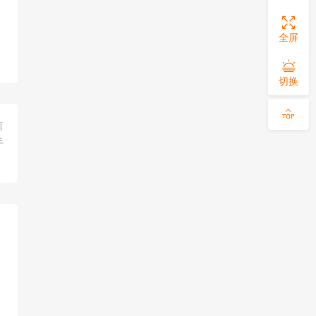
全屏
切换
篇
手