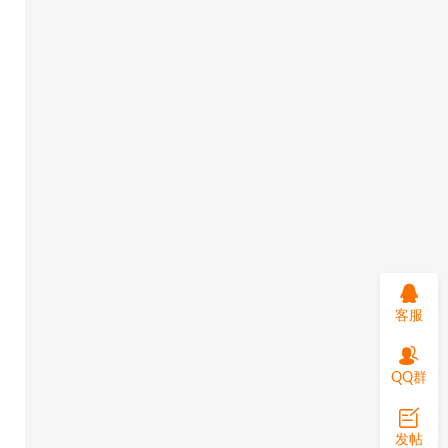
客服
QQ群
发帖