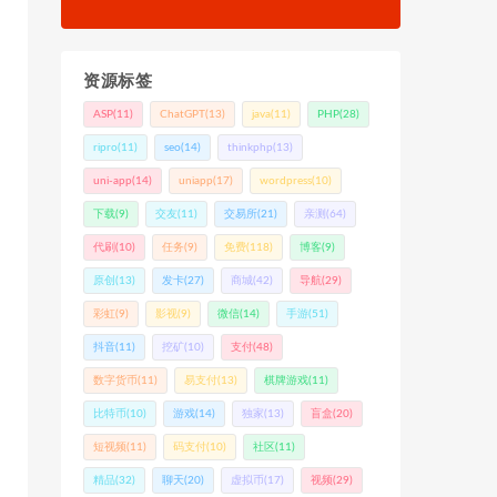
资源标签
ASP
(11)
ChatGPT
(13)
java
(11)
PHP
(28)
ripro
(11)
seo
(14)
thinkphp
(13)
uni-app
(14)
uniapp
(17)
wordpress
(10)
下载
(9)
交友
(11)
交易所
(21)
亲测
(64)
代刷
(10)
任务
(9)
免费
(118)
博客
(9)
原创
(13)
发卡
(27)
商城
(42)
导航
(29)
彩虹
(9)
影视
(9)
微信
(14)
手游
(51)
抖音
(11)
挖矿
(10)
支付
(48)
数字货币
(11)
易支付
(13)
棋牌游戏
(11)
比特币
(10)
游戏
(14)
独家
(13)
盲盒
(20)
短视频
(11)
码支付
(10)
社区
(11)
精品
(32)
聊天
(20)
虚拟币
(17)
视频
(29)