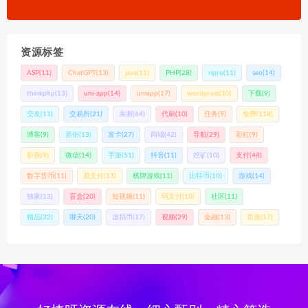
资源标签
ASP
(11)
ChatGPT
(13)
java
(11)
PHP
(28)
ripro
(11)
seo
(14)
thinkphp
(13)
uni-app
(14)
uniapp
(17)
wordpress
(10)
下载
(9)
交友
(11)
交易所
(21)
亲测
(64)
代刷
(10)
任务
(9)
免费
(118)
博客
(9)
原创
(13)
发卡
(27)
商城
(42)
导航
(29)
彩虹
(9)
影视
(9)
微信
(14)
手游
(51)
抖音
(11)
挖矿
(10)
支付
(48)
数字货币
(11)
易支付
(13)
棋牌游戏
(11)
比特币
(10)
游戏
(14)
独家
(13)
盲盒
(20)
短视频
(11)
码支付
(10)
社区
(11)
精品
(32)
聊天
(20)
虚拟币
(17)
视频
(29)
金融
(13)
页游
(17)