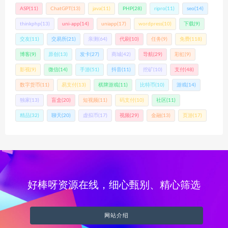
ASP
(11)
ChatGPT
(13)
java
(11)
PHP
(28)
ripro
(11)
seo
(14)
thinkphp
(13)
uni-app
(14)
uniapp
(17)
wordpress
(10)
下载
(9)
交友
(11)
交易所
(21)
亲测
(64)
代刷
(10)
任务
(9)
免费
(118)
博客
(9)
原创
(13)
发卡
(27)
商城
(42)
导航
(29)
彩虹
(9)
影视
(9)
微信
(14)
手游
(51)
抖音
(11)
挖矿
(10)
支付
(48)
数字货币
(11)
易支付
(13)
棋牌游戏
(11)
比特币
(10)
游戏
(14)
独家
(13)
盲盒
(20)
短视频
(11)
码支付
(10)
社区
(11)
精品
(32)
聊天
(20)
虚拟币
(17)
视频
(29)
金融
(13)
页游
(17)
好棒呀资源在线，细心甄别、精心筛选
网站介绍